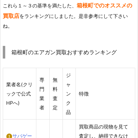
箱根町でのオススメの
これら１～３の基準を満たした、
買取店
をランキングにしました。是非参考にして下さい
ね。
箱根町のエアガン買取おすすめランキング
ジ
専
無
業者名(クリ
ャ
門
料
ックで公式
ン
特徴
業
査
HPへ)
ク
者
定
品
買取商品の現物を見て
サバゲー
査定し、納得できなけ