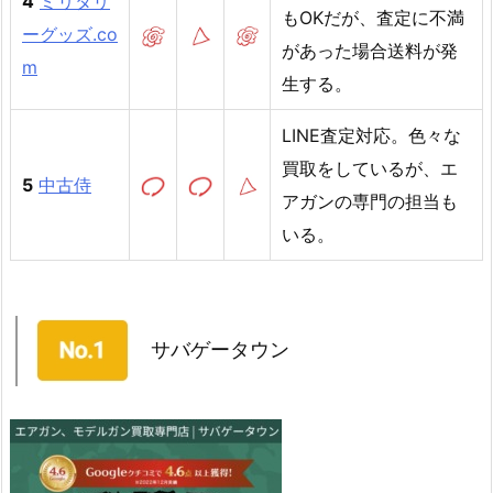
4
ミリタリ
もOKだが、査定に不満
ーグッズ.co
があった場合送料が発
m
生する。
LINE査定対応。色々な
買取をしているが、エ
5
中古侍
アガンの専門の担当も
いる。
サバゲータウン