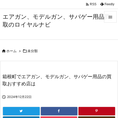

Feedly
RSS
エアガン、モデルガン、サバゲー用品買

取のロイヤルナビ

メニュ

サイド

ホーム
>

未分類

前へ

次へ
箱根町でエアガン、モデルガン、サバゲー用品の買

取おすすめ店は
検索

2024年12月22日