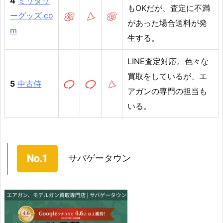
4
ミリタリ
もOKだが、査定に不満
ーグッズ.co
があった場合送料が発
m
生する。
LINE査定対応。色々な
買取をしているが、エ
5
中古侍
アガンの専門の担当も
いる。
サバゲータウン