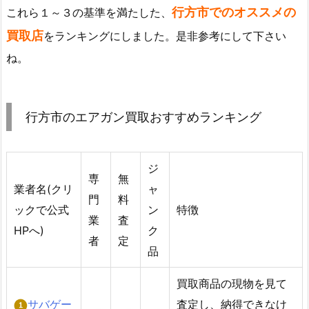
行方市でのオススメの
これら１～３の基準を満たした、
買取店
をランキングにしました。是非参考にして下さい
ね。
行方市のエアガン買取おすすめランキング
ジ
専
無
業者名(クリ
ャ
門
料
ックで公式
ン
特徴
業
査
HPへ)
ク
者
定
品
買取商品の現物を見て
サバゲー
査定し、納得できなけ