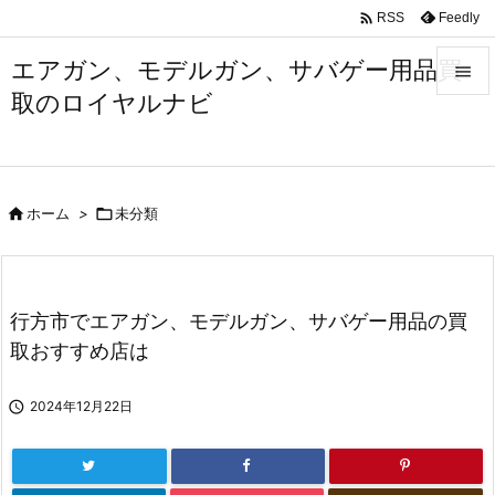

Feedly
RSS
エアガン、モデルガン、サバゲー用品買

取のロイヤルナビ

メニュ

サイド

ホーム
>

未分類

前へ

次へ
行方市でエアガン、モデルガン、サバゲー用品の買

取おすすめ店は
検索

2024年12月22日