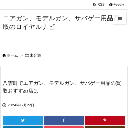

Feedly
RSS
エアガン、モデルガン、サバゲー用品買

取のロイヤルナビ

メニュ

サイド

ホーム
>

未分類

前へ

次へ
八雲町でエアガン、モデルガン、サバゲー用品の買

取おすすめ店は
検索

2024年12月22日