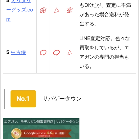
4
ミリタリ
もOKだが、査定に不満
ーグッズ.co
があった場合送料が発
m
生する。
LINE査定対応。色々な
買取をしているが、エ
5
中古侍
アガンの専門の担当も
いる。
サバゲータウン