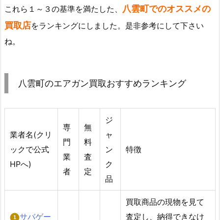
八雲町でのオススメの
これら１～３の基準を満たした、
買取店
をランキングにしました。是非参考にして下さい
ね。
八雲町のエアガン買取おすすめランキング
ジ
専
無
業者名(クリ
ャ
門
料
ックで公式
ン
特徴
業
査
HPへ)
ク
者
定
品
買取商品の現物を見て
サバゲー
査定し、納得できなけ