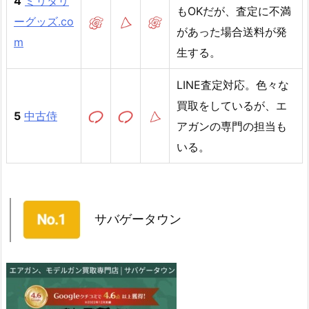
4
ミリタリ
もOKだが、査定に不満
ーグッズ.co
があった場合送料が発
m
生する。
LINE査定対応。色々な
買取をしているが、エ
5
中古侍
アガンの専門の担当も
いる。
サバゲータウン