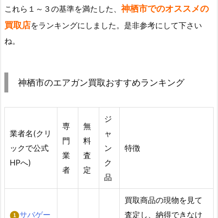
神栖市でのオススメの
これら１～３の基準を満たした、
買取店
をランキングにしました。是非参考にして下さい
ね。
神栖市のエアガン買取おすすめランキング
ジ
専
無
業者名(クリ
ャ
門
料
ックで公式
ン
特徴
業
査
HPへ)
ク
者
定
品
買取商品の現物を見て
サバゲー
査定し、納得できなけ