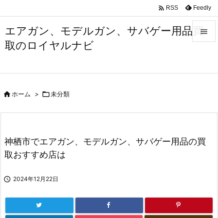

Feedly
RSS
エアガン、モデルガン、サバゲー用品買

取のロイヤルナビ

メニュ

サイド

ホーム
>

未分類

前へ

次へ
神栖市でエアガン、モデルガン、サバゲー用品の買

取おすすめ店は
検索

2024年12月22日