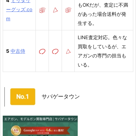
4
ミリタリ
もOKだが、査定に不満
ーグッズ.co
があった場合送料が発
m
生する。
LINE査定対応。色々な
買取をしているが、エ
5
中古侍
アガンの専門の担当も
いる。
サバゲータウン