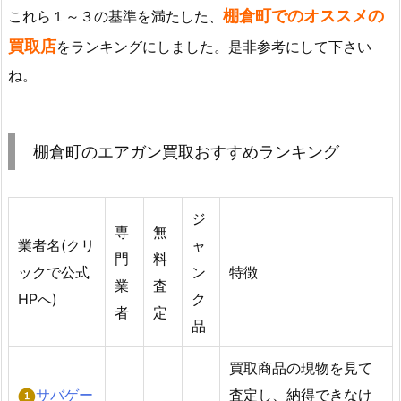
棚倉町でのオススメの
これら１～３の基準を満たした、
買取店
をランキングにしました。是非参考にして下さい
ね。
棚倉町のエアガン買取おすすめランキング
ジ
専
無
業者名(クリ
ャ
門
料
ックで公式
ン
特徴
業
査
HPへ)
ク
者
定
品
買取商品の現物を見て
サバゲー
査定し、納得できなけ