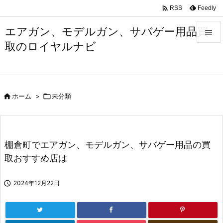

Feedly
RSS
エアガン、モデルガン、サバゲー用品買

取のロイヤルナビ

メニュ

サイド

ホーム
>

未分類

前へ

次へ
棚倉町でエアガン、モデルガン、サバゲー用品の買

取おすすめ店は
検索

2024年12月22日