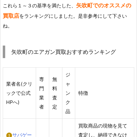
矢吹町でのオススメの
これら１～３の基準を満たした、
買取店
をランキングにしました。是非参考にして下さい
ね。
矢吹町のエアガン買取おすすめランキング
ジ
専
無
業者名(クリ
ャ
門
料
ックで公式
ン
特徴
業
査
HPへ)
ク
者
定
品
買取商品の現物を見て
サバゲー
査定し、納得できなけ