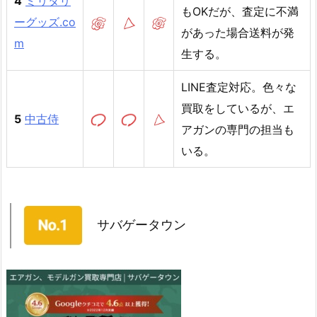
4
ミリタリ
もOKだが、査定に不満
ーグッズ.co
があった場合送料が発
m
生する。
LINE査定対応。色々な
買取をしているが、エ
5
中古侍
アガンの専門の担当も
いる。
サバゲータウン