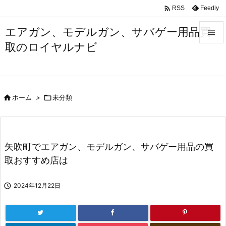

Feedly
RSS
エアガン、モデルガン、サバゲー用品買

取のロイヤルナビ

メニュ

サイド

ホーム
>

未分類

前へ

次へ
矢吹町でエアガン、モデルガン、サバゲー用品の買

取おすすめ店は
検索

2024年12月22日