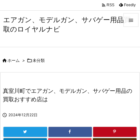

Feedly
RSS
エアガン、モデルガン、サバゲー用品買

取のロイヤルナビ

メニュ

サイド

ホーム
>

未分類

前へ

次へ
真室川町でエアガン、モデルガン、サバゲー用品の

買取おすすめ店は
検索

2024年12月22日