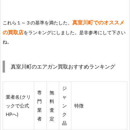
真室川町でのオススメ
これら１～３の基準を満たした、
の買取店
をランキングにしました。是非参考にして下さい
ね。
真室川町のエアガン買取おすすめランキング
ジ
専
無
業者名(クリ
ャ
門
料
ックで公式
ン
特徴
業
査
HPへ)
ク
者
定
品