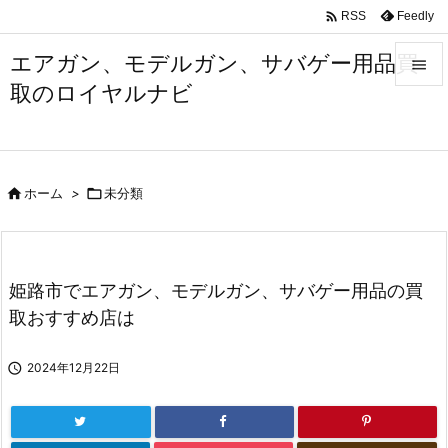

Feedly
RSS
エアガン、モデルガン、サバゲー用品買

取のロイヤルナビ

メニュ

サイド

ホーム
>

未分類

前へ

次へ
姫路市でエアガン、モデルガン、サバゲー用品の買

取おすすめ店は
検索

2024年12月22日