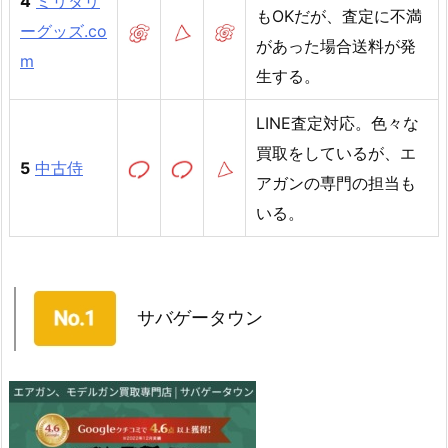
4
ミリタリ
もOKだが、査定に不満
ーグッズ.co
があった場合送料が発
m
生する。
LINE査定対応。色々な
買取をしているが、エ
5
中古侍
アガンの専門の担当も
いる。
サバゲータウン