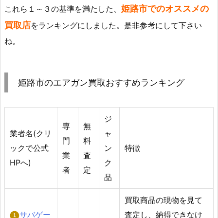
姫路市でのオススメの
これら１～３の基準を満たした、
買取店
をランキングにしました。是非参考にして下さい
ね。
姫路市のエアガン買取おすすめランキング
ジ
専
無
業者名(クリ
ャ
門
料
ックで公式
ン
特徴
業
査
HPへ)
ク
者
定
品
買取商品の現物を見て
サバゲー
査定し、納得できなけ