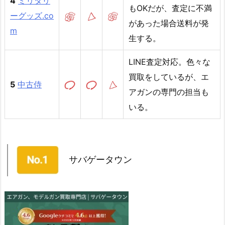
4
ミリタリ
もOKだが、査定に不満
ーグッズ.co
があった場合送料が発
m
生する。
LINE査定対応。色々な
買取をしているが、エ
5
中古侍
アガンの専門の担当も
いる。
サバゲータウン