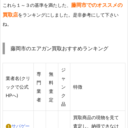
藤岡市でのオススメの
これら１～３の基準を満たした、
買取店
をランキングにしました。是非参考にして下さい
ね。
藤岡市のエアガン買取おすすめランキング
ジ
専
無
業者名(クリ
ャ
門
料
ックで公式
ン
特徴
業
査
HPへ)
ク
者
定
品
買取商品の現物を見て
サバゲー
査定し、納得できなけ