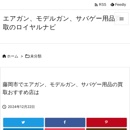

Feedly
RSS
エアガン、モデルガン、サバゲー用品買

取のロイヤルナビ

メニュ

サイド

ホーム
>

未分類

前へ

次へ
藤岡市でエアガン、モデルガン、サバゲー用品の買

取おすすめ店は
検索

2024年12月22日