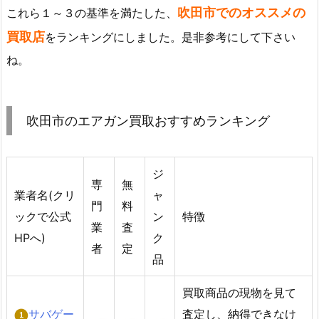
吹田市でのオススメの
これら１～３の基準を満たした、
買取店
をランキングにしました。是非参考にして下さい
ね。
吹田市のエアガン買取おすすめランキング
ジ
専
無
業者名(クリ
ャ
門
料
ックで公式
ン
特徴
業
査
HPへ)
ク
者
定
品
買取商品の現物を見て
サバゲー
査定し、納得できなけ