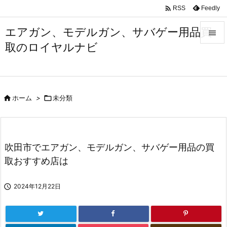

Feedly
RSS
エアガン、モデルガン、サバゲー用品買

取のロイヤルナビ

メニュ

サイド

ホーム
>

未分類

前へ

次へ
吹田市でエアガン、モデルガン、サバゲー用品の買

取おすすめ店は
検索

2024年12月22日