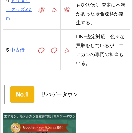
4
ミリタリ
もOKだが、査定に不満
ーグッズ.co
があった場合送料が発
m
生する。
LINE査定対応。色々な
買取をしているが、エ
5
中古侍
アガンの専門の担当も
いる。
サバゲータウン