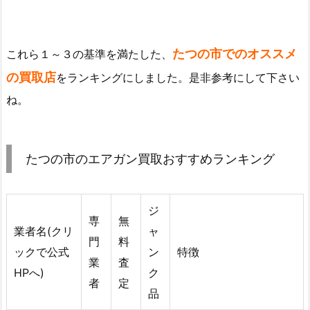
たつの市でのオススメ
これら１～３の基準を満たした、
の買取店
をランキングにしました。是非参考にして下さい
ね。
たつの市のエアガン買取おすすめランキング
ジ
専
無
業者名(クリ
ャ
門
料
ックで公式
ン
特徴
業
査
HPへ)
ク
者
定
品