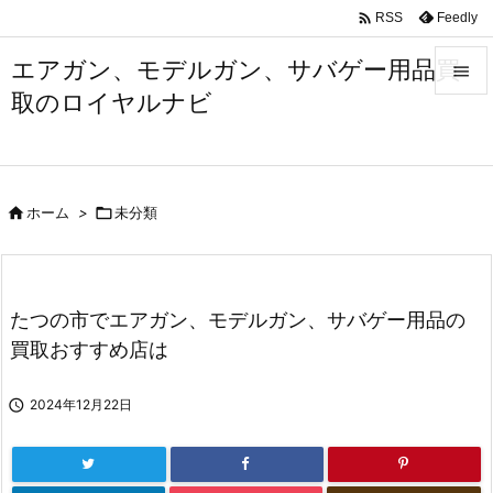

Feedly
RSS
エアガン、モデルガン、サバゲー用品買

取のロイヤルナビ

メニュ

サイド

ホーム
>

未分類

前へ

次へ
たつの市でエアガン、モデルガン、サバゲー用品の

買取おすすめ店は
検索

2024年12月22日