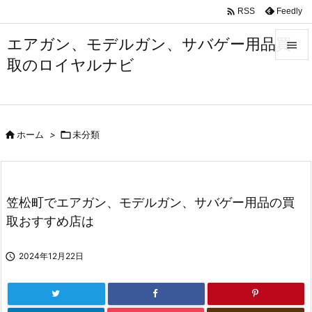

Feedly
RSS
エアガン、モデルガン、サバゲー用品買

取のロイヤルナビ

メニュ

サイド

ホーム
>

未分類

前へ

次へ
笠松町でエアガン、モデルガン、サバゲー用品の買

取おすすめ店は
検索

2024年12月22日