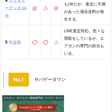
4
ミリタリ
もOKだが、査定に不満
ーグッズ.co
があった場合送料が発
m
生する。
LINE査定対応。色々な
買取をしているが、エ
5
中古侍
アガンの専門の担当も
いる。
サバゲータウン