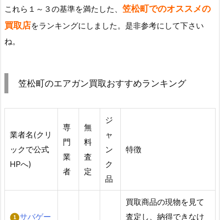
笠松町でのオススメの
これら１～３の基準を満たした、
買取店
をランキングにしました。是非参考にして下さい
ね。
笠松町のエアガン買取おすすめランキング
ジ
専
無
業者名(クリ
ャ
門
料
ックで公式
ン
特徴
業
査
HPへ)
ク
者
定
品
買取商品の現物を見て
サバゲー
査定し、納得できなけ