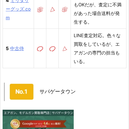
4
ミリタリ
もOKだが、査定に不満
ーグッズ.co
があった場合送料が発
m
生する。
LINE査定対応。色々な
買取をしているが、エ
5
中古侍
アガンの専門の担当も
いる。
サバゲータウン