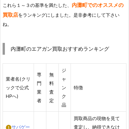
内灘町でのオススメの
これら１～３の基準を満たした、
買取店
をランキングにしました。是非参考にして下さい
ね。
内灘町のエアガン買取おすすめランキング
ジ
専
無
業者名(クリ
ャ
門
料
ックで公式
ン
特徴
業
査
HPへ)
ク
者
定
品
買取商品の現物を見て
サバゲー
査定し、納得できなけ