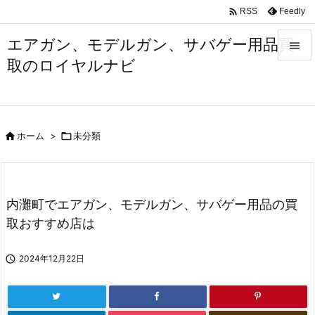

Feedly
RSS
エアガン、モデルガン、サバゲー用品買

取のロイヤルナビ

メニュ

サイド

ホーム
>

未分類

前へ

次へ
内灘町でエアガン、モデルガン、サバゲー用品の買

取おすすめ店は
検索

2024年12月22日