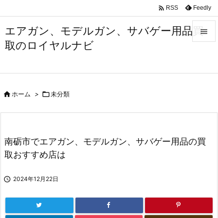

Feedly
RSS
エアガン、モデルガン、サバゲー用品買

取のロイヤルナビ

メニュ

サイド

ホーム
>

未分類

前へ

次へ
南砺市でエアガン、モデルガン、サバゲー用品の買

取おすすめ店は
検索

2024年12月22日