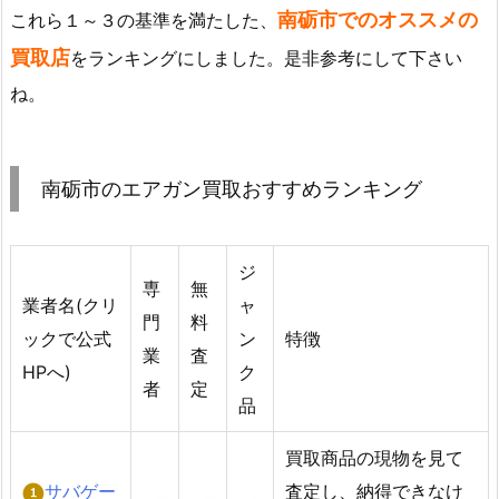
南砺市でのオススメの
これら１～３の基準を満たした、
買取店
をランキングにしました。是非参考にして下さい
ね。
南砺市のエアガン買取おすすめランキング
ジ
専
無
業者名(クリ
ャ
門
料
ックで公式
ン
特徴
業
査
HPへ)
ク
者
定
品
買取商品の現物を見て
サバゲー
査定し、納得できなけ