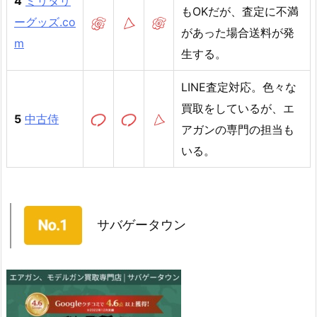
4
ミリタリ
もOKだが、査定に不満
ーグッズ.co
があった場合送料が発
m
生する。
LINE査定対応。色々な
買取をしているが、エ
5
中古侍
アガンの専門の担当も
いる。
サバゲータウン