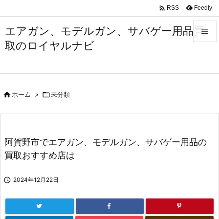

Feedly
RSS
エアガン、モデルガン、サバゲー用品買

取のロイヤルナビ

メニュ

サイド

ホーム
>

未分類

前へ

次へ
阿賀野市でエアガン、モデルガン、サバゲー用品の

買取おすすめ店は
検索

2024年12月22日