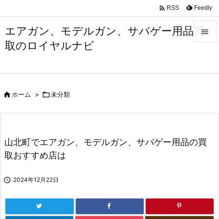

Feedly
RSS
エアガン、モデルガン、サバゲー用品買

取のロイヤルナビ

メニュ

サイド

ホーム
>

未分類

前へ

次へ
山北町でエアガン、モデルガン、サバゲー用品の買

取おすすめ店は
検索

2024年12月22日