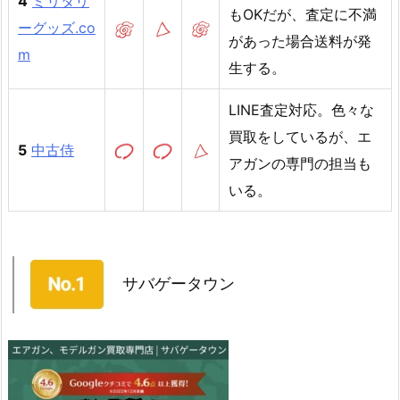
4
ミリタリ
もOKだが、査定に不満
ーグッズ.co
があった場合送料が発
m
生する。
LINE査定対応。色々な
買取をしているが、エ
5
中古侍
アガンの専門の担当も
いる。
サバゲータウン