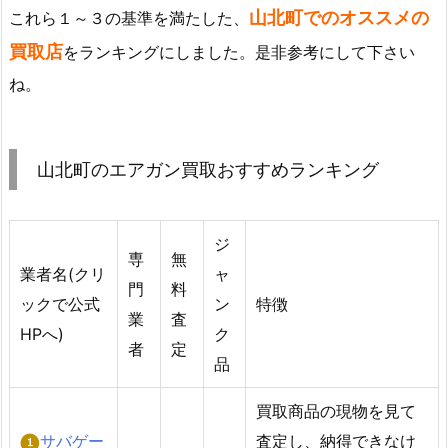
山北町でのオススメの
これら１～３の基準を満たした、
買取店
をランキングにしました。是非参考にして下さい
ね。
山北町のエアガン買取おすすめランキング
ジ
専
無
業者名(クリ
ャ
門
料
ックで公式
ン
特徴
業
査
HPへ)
ク
者
定
品
買取商品の現物を見て
サバゲー
査定し、納得できなけ