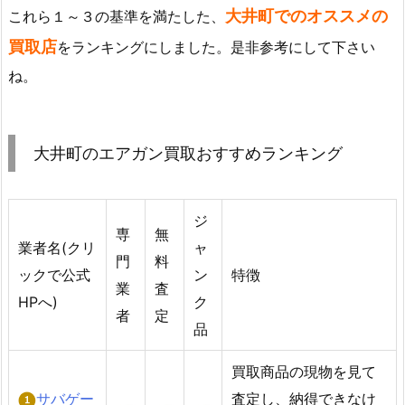
大井町でのオススメの
これら１～３の基準を満たした、
買取店
をランキングにしました。是非参考にして下さい
ね。
大井町のエアガン買取おすすめランキング
ジ
専
無
業者名(クリ
ャ
門
料
ックで公式
ン
特徴
業
査
HPへ)
ク
者
定
品
買取商品の現物を見て
サバゲー
査定し、納得できなけ