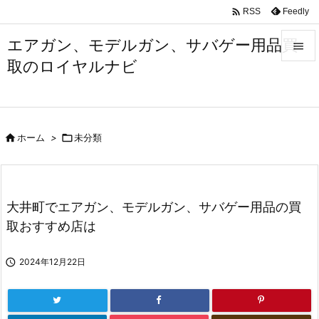

Feedly
RSS
エアガン、モデルガン、サバゲー用品買

取のロイヤルナビ

メニュ

サイド

ホーム
>

未分類

前へ

次へ
大井町でエアガン、モデルガン、サバゲー用品の買

取おすすめ店は
検索

2024年12月22日