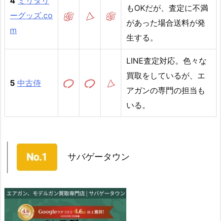
4
ミリタリ
もOKだが、査定に不満
ーグッズ.co
があった場合送料が発
m
生する。
LINE査定対応。色々な
買取をしているが、エ
5
中古侍
アガンの専門の担当も
いる。
サバゲータウン