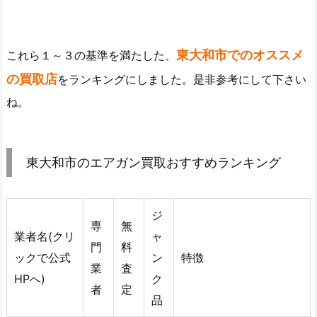
東大和市でのオススメ
これら１～３の基準を満たした、
の買取店
をランキングにしました。是非参考にして下さい
ね。
東大和市のエアガン買取おすすめランキング
ジ
専
無
業者名(クリ
ャ
門
料
ックで公式
ン
特徴
業
査
HPへ)
ク
者
定
品