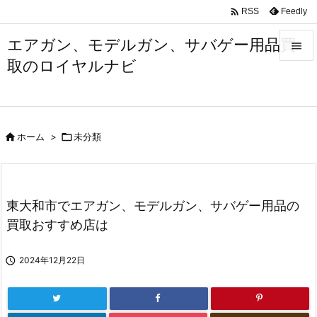

Feedly
RSS
エアガン、モデルガン、サバゲー用品買

取のロイヤルナビ

メニュ

サイド

ホーム
>

未分類

前へ

次へ
東大和市でエアガン、モデルガン、サバゲー用品の

買取おすすめ店は
検索

2024年12月22日