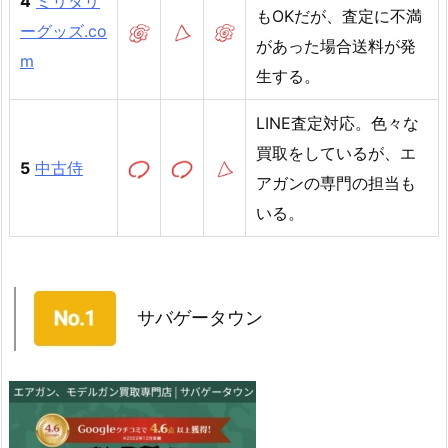
4
ミリタリ
もOKだが、査定に不満
ーグッズ.co
があった場合送料が発
m
生する。
LINE査定対応。色々な
買取をしているが、エ
5
中古侍
アガンの専門の担当も
いる。
サバゲータウン