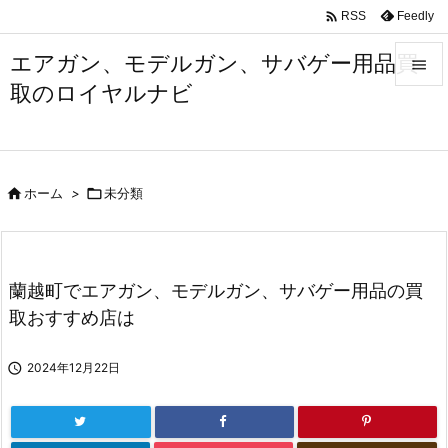

Feedly
RSS
エアガン、モデルガン、サバゲー用品買

取のロイヤルナビ

メニュ

サイド

ホーム
>

未分類

前へ

次へ
蘭越町でエアガン、モデルガン、サバゲー用品の買

取おすすめ店は
検索

2024年12月22日