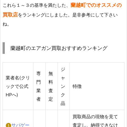
蘭越町でのオススメの
これら１～３の基準を満たした、
買取店
をランキングにしました。是非参考にして下さい
ね。
蘭越町のエアガン買取おすすめランキング
ジ
専
無
業者名(クリ
ャ
門
料
ックで公式
ン
特徴
業
査
HPへ)
ク
者
定
品
買取商品の現物を見て
サバゲー
査定し、納得できなけ