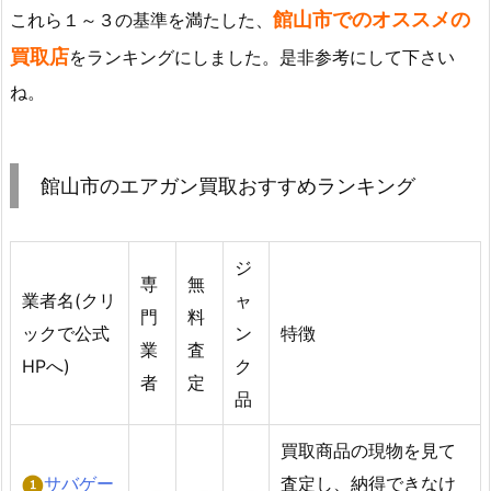
館山市でのオススメの
これら１～３の基準を満たした、
買取店
をランキングにしました。是非参考にして下さい
ね。
館山市のエアガン買取おすすめランキング
ジ
専
無
業者名(クリ
ャ
門
料
ックで公式
ン
特徴
業
査
HPへ)
ク
者
定
品
買取商品の現物を見て
サバゲー
査定し、納得できなけ