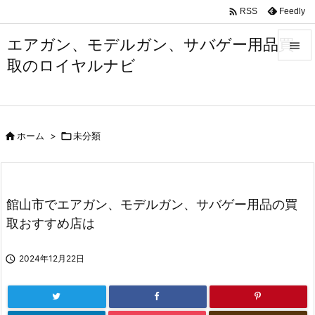

Feedly
RSS
エアガン、モデルガン、サバゲー用品買

取のロイヤルナビ

メニュ

サイド

ホーム
>

未分類

前へ

次へ
館山市でエアガン、モデルガン、サバゲー用品の買

取おすすめ店は
検索

2024年12月22日