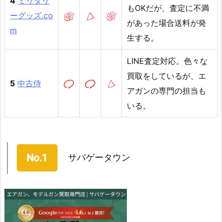
4
ミリタリ
もOKだが、査定に不満
ーグッズ.co
があった場合送料が発
m
生する。
LINE査定対応。色々な
買取をしているが、エ
5
中古侍
アガンの専門の担当も
いる。
サバゲータウン