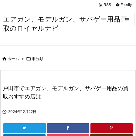

Feedly
RSS
エアガン、モデルガン、サバゲー用品買

取のロイヤルナビ

メニュ

サイド

ホーム
>

未分類

前へ

次へ
戸田市でエアガン、モデルガン、サバゲー用品の買

取おすすめ店は
検索

2024年12月22日