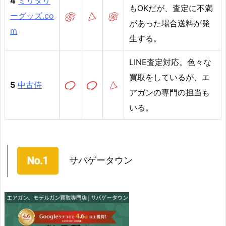
4
ミリタリ
もOKだが、査定に不満
ーグッズ.co
があった場合送料が発
m
生する。
LINE査定対応。色々な
買取をしているが、エ
5
中古侍
アガンの専門の担当も
いる。
サバゲータウン