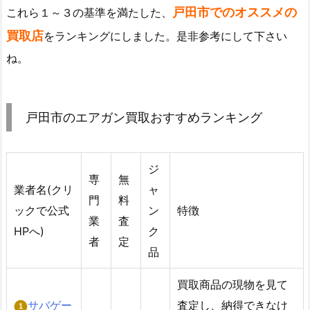
戸田市でのオススメの
これら１～３の基準を満たした、
買取店
をランキングにしました。是非参考にして下さい
ね。
戸田市のエアガン買取おすすめランキング
ジ
専
無
業者名(クリ
ャ
門
料
ックで公式
ン
特徴
業
査
HPへ)
ク
者
定
品
買取商品の現物を見て
サバゲー
査定し、納得できなけ