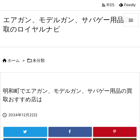

Feedly
RSS
エアガン、モデルガン、サバゲー用品買

取のロイヤルナビ

メニュ

サイド

ホーム
>

未分類

前へ

次へ
明和町でエアガン、モデルガン、サバゲー用品の買

取おすすめ店は
検索

2024年12月22日