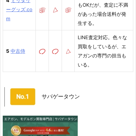
4
ミリタリ
もOKだが、査定に不満
ーグッズ.co
があった場合送料が発
m
生する。
LINE査定対応。色々な
買取をしているが、エ
5
中古侍
アガンの専門の担当も
いる。
サバゲータウン