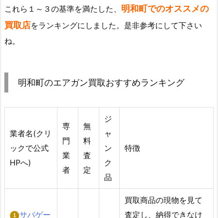
明和町でのオススメの
これら１～３の基準を満たした、
買取店
をランキングにしました。是非参考にして下さい
ね。
明和町のエアガン買取おすすめランキング
ジ
専
無
業者名(クリ
ャ
門
料
ックで公式
ン
特徴
業
査
HPへ)
ク
者
定
品
買取商品の現物を見て
サバゲー
査定し、納得できなけ