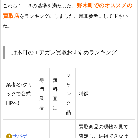
野木町でのオススメの
これら１～３の基準を満たした、
買取店
をランキングにしました。是非参考にして下さい
ね。
野木町のエアガン買取おすすめランキング
ジ
専
無
業者名(クリ
ャ
門
料
ックで公式
ン
特徴
業
査
HPへ)
ク
者
定
品
買取商品の現物を見て
サバゲー
査定し、納得できなけ