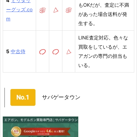
4
ミリタリ
もOKだが、査定に不満
ーグッズ.co
があった場合送料が発
m
生する。
LINE査定対応。色々な
買取をしているが、エ
5
中古侍
アガンの専門の担当も
いる。
サバゲータウン