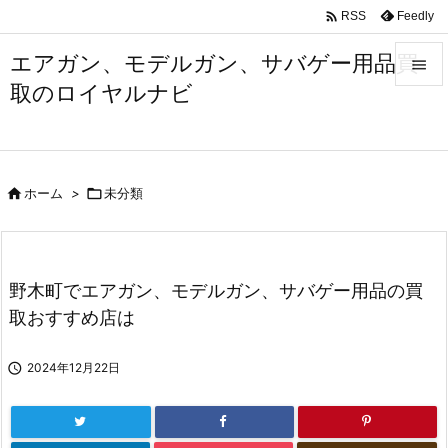

Feedly
RSS
エアガン、モデルガン、サバゲー用品買

取のロイヤルナビ

メニュ

サイド

ホーム
>

未分類

前へ

次へ
野木町でエアガン、モデルガン、サバゲー用品の買

取おすすめ店は
検索

2024年12月22日