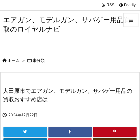

Feedly
RSS
エアガン、モデルガン、サバゲー用品買

取のロイヤルナビ

メニュ

サイド

ホーム
>

未分類

前へ

次へ
大田原市でエアガン、モデルガン、サバゲー用品の

買取おすすめ店は
検索

2024年12月22日