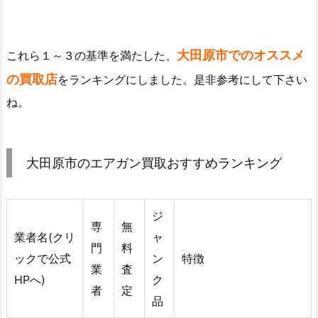
大田原市でのオススメ
これら１～３の基準を満たした、
の買取店
をランキングにしました。是非参考にして下さい
ね。
大田原市のエアガン買取おすすめランキング
ジ
専
無
業者名(クリ
ャ
門
料
ックで公式
ン
特徴
業
査
HPへ)
ク
者
定
品