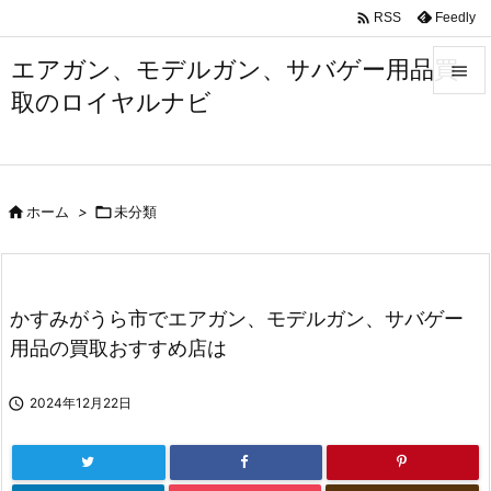

Feedly
RSS
エアガン、モデルガン、サバゲー用品買

取のロイヤルナビ

メニュ

サイド

ホーム
>

未分類

前へ

次へ
かすみがうら市でエアガン、モデルガン、サバゲー

用品の買取おすすめ店は
検索

2024年12月22日