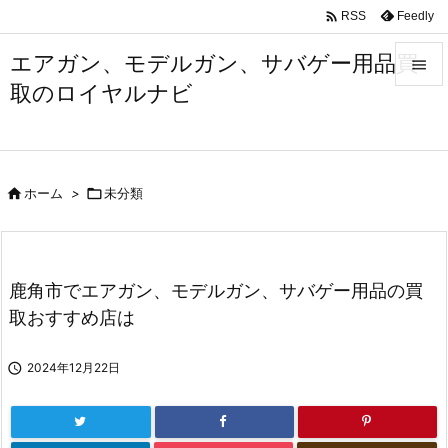

Feedly
RSS
エアガン、モデルガン、サバゲー用品買

取のロイヤルナビ

メニュ

サイド

ホーム
>

未分類

前へ

次へ
鹿角市でエアガン、モデルガン、サバゲー用品の買

取おすすめ店は
検索

2024年12月22日