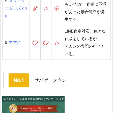
4
ミリタリ
もOKだが、査定に不満
ーグッズ.co
があった場合送料が発
m
生する。
LINE査定対応。色々な
買取をしているが、エ
5
中古侍
アガンの専門の担当も
いる。
サバゲータウン