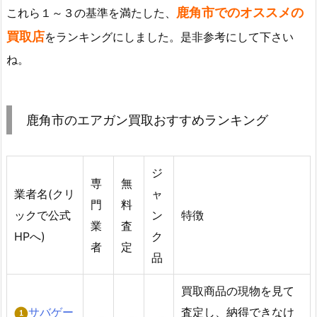
鹿角市でのオススメの
これら１～３の基準を満たした、
買取店
をランキングにしました。是非参考にして下さい
ね。
鹿角市のエアガン買取おすすめランキング
ジ
専
無
業者名(クリ
ャ
門
料
ックで公式
ン
特徴
業
査
HPへ)
ク
者
定
品
買取商品の現物を見て
サバゲー
査定し、納得できなけ