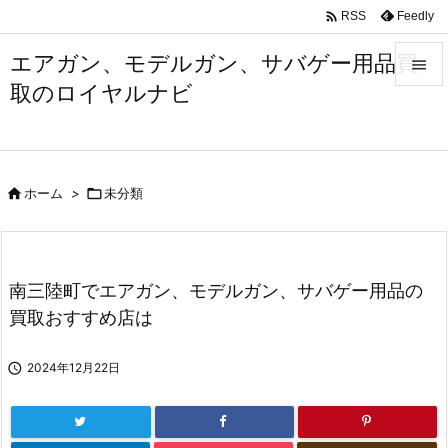

Feedly
RSS
エアガン、モデルガン、サバゲー用品買

取のロイヤルナビ

メニュ

サイド

ホーム
>

未分類

前へ

次へ
南三陸町でエアガン、モデルガン、サバゲー用品の

買取おすすめ店は
検索

2024年12月22日