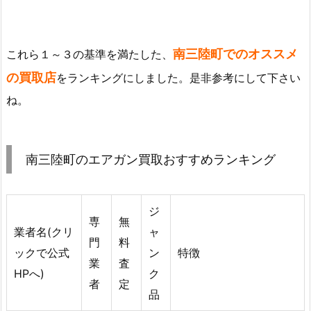
南三陸町でのオススメ
これら１～３の基準を満たした、
の買取店
をランキングにしました。是非参考にして下さい
ね。
南三陸町のエアガン買取おすすめランキング
ジ
専
無
業者名(クリ
ャ
門
料
ックで公式
ン
特徴
業
査
HPへ)
ク
者
定
品