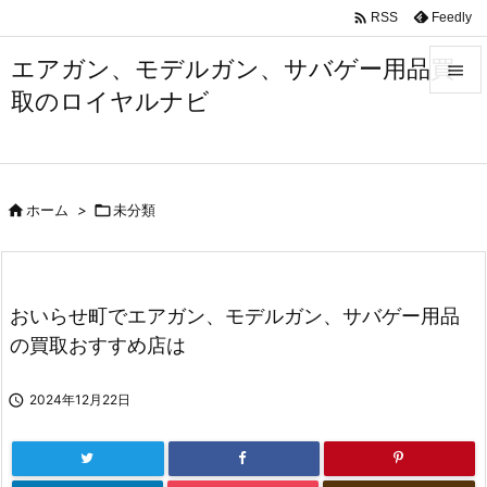

Feedly
RSS
エアガン、モデルガン、サバゲー用品買

取のロイヤルナビ

メニュ

サイド

ホーム
>

未分類

前へ

次へ
おいらせ町でエアガン、モデルガン、サバゲー用品

の買取おすすめ店は
検索

2024年12月22日