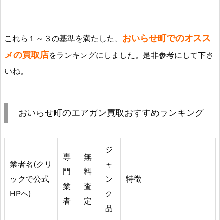
おいらせ町でのオスス
これら１～３の基準を満たした、
メの買取店
をランキングにしました。是非参考にして下さ
いね。
おいらせ町のエアガン買取おすすめランキング
ジ
専
無
業者名(クリ
ャ
門
料
ックで公式
ン
特徴
業
査
HPへ)
ク
者
定
品