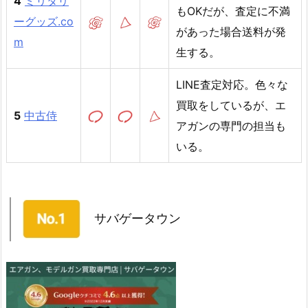
4
ミリタリ
もOKだが、査定に不満
ーグッズ.co
があった場合送料が発
m
生する。
LINE査定対応。色々な
買取をしているが、エ
5
中古侍
アガンの専門の担当も
いる。
サバゲータウン