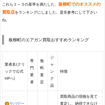
板柳町でのオススメの
これら１～３の基準を満たした、
買取店
をランキングにしました。是非参考にして下さい
ね。
板柳町のエアガン買取おすすめランキング
ジ
専
無
業者名(クリ
ャ
門
料
ックで公式
ン
特徴
業
査
HPへ)
ク
者
定
品
買取商品の現物を見て
サバゲー
査定し、納得できなけ