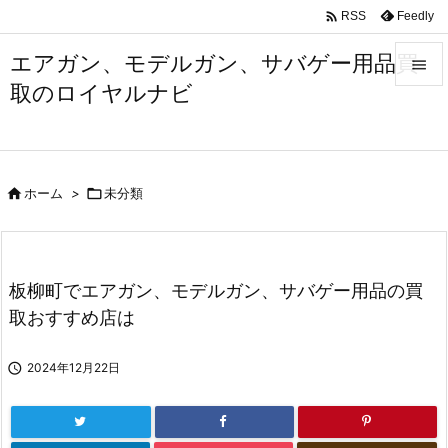

Feedly
RSS
エアガン、モデルガン、サバゲー用品買

取のロイヤルナビ

メニュ

サイド

ホーム
>

未分類

前へ

次へ
板柳町でエアガン、モデルガン、サバゲー用品の買

取おすすめ店は
検索

2024年12月22日