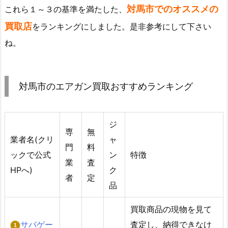
対馬市でのオススメの
これら１～３の基準を満たした、
買取店
をランキングにしました。是非参考にして下さい
ね。
対馬市のエアガン買取おすすめランキング
ジ
専
無
業者名(クリ
ャ
門
料
ックで公式
ン
特徴
業
査
HPへ)
ク
者
定
品
買取商品の現物を見て
サバゲー
査定し、納得できなけ