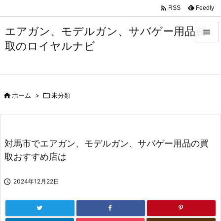

Feedly
RSS
エアガン、モデルガン、サバゲー用品買

取のロイヤルナビ

メニュ

サイド

ホーム
>

未分類

前へ

次へ
対馬市でエアガン、モデルガン、サバゲー用品の買

取おすすめ店は
検索

2024年12月22日