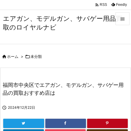

Feedly
RSS
エアガン、モデルガン、サバゲー用品買

取のロイヤルナビ

メニュ

サイド

ホーム
>

未分類

前へ

次へ
福岡市中央区でエアガン、モデルガン、サバゲー用

品の買取おすすめ店は
検索

2024年12月22日