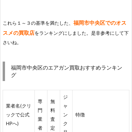
福岡市中央区でのオス
これら１～３の基準を満たした、
スメの買取店
をランキングにしました。是非参考にして下
さいね。
福岡市中央区のエアガン買取おすすめランキン
グ
ジ
専
無
業者名(クリ
ャ
門
料
ックで公式
ン
特徴
業
査
HPへ)
ク
者
定