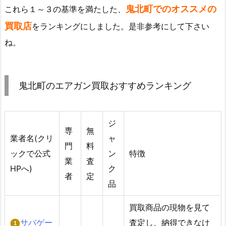
鬼北町でのオススメの
これら１～３の基準を満たした、
買取店
をランキングにしました。是非参考にして下さい
ね。
鬼北町のエアガン買取おすすめランキング
ジ
専
無
業者名(クリ
ャ
門
料
ックで公式
ン
特徴
業
査
HPへ)
ク
者
定
品
買取商品の現物を見て
サバゲー
査定し、納得できなけ