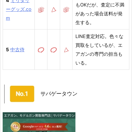
4
ミリタリ
もOKだが、査定に不満
ーグッズ.co
があった場合送料が発
m
生する。
LINE査定対応。色々な
買取をしているが、エ
5
中古侍
アガンの専門の担当も
いる。
サバゲータウン