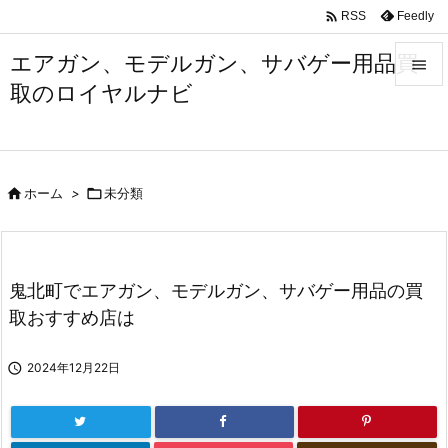

Feedly
RSS
エアガン、モデルガン、サバゲー用品買

取のロイヤルナビ

メニュ

サイド

ホーム
>

未分類

前へ

次へ
鬼北町でエアガン、モデルガン、サバゲー用品の買

取おすすめ店は
検索

2024年12月22日