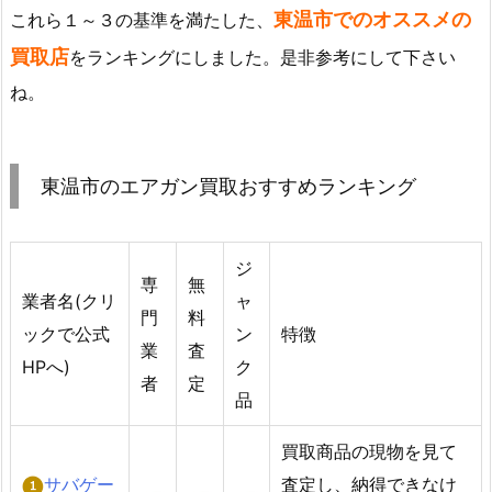
東温市でのオススメの
これら１～３の基準を満たした、
買取店
をランキングにしました。是非参考にして下さい
ね。
東温市のエアガン買取おすすめランキング
ジ
専
無
業者名(クリ
ャ
門
料
ックで公式
ン
特徴
業
査
HPへ)
ク
者
定
品
買取商品の現物を見て
サバゲー
査定し、納得できなけ