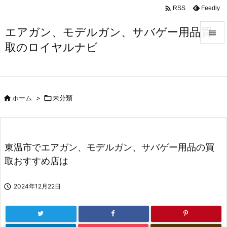

Feedly
RSS
エアガン、モデルガン、サバゲー用品買

取のロイヤルナビ

メニュ

サイド

ホーム
>

未分類

前へ

次へ
東温市でエアガン、モデルガン、サバゲー用品の買

取おすすめ店は
検索

2024年12月22日