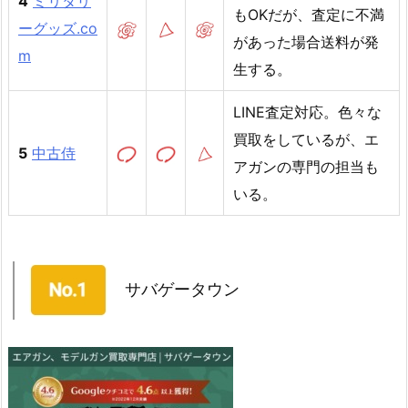
4
ミリタリ
もOKだが、査定に不満
ーグッズ.co
があった場合送料が発
m
生する。
LINE査定対応。色々な
買取をしているが、エ
5
中古侍
アガンの専門の担当も
いる。
サバゲータウン