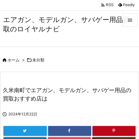

Feedly
RSS
エアガン、モデルガン、サバゲー用品買

取のロイヤルナビ

メニュ

サイド

ホーム
>

未分類

前へ

次へ
久米南町でエアガン、モデルガン、サバゲー用品の

買取おすすめ店は
検索

2024年12月22日