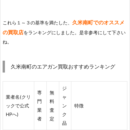
久米南町でのオススメ
これら１～３の基準を満たした、
の買取店
をランキングにしました。是非参考にして下さい
ね。
久米南町のエアガン買取おすすめランキング
ジ
専
無
業者名(クリ
ャ
門
料
ックで公式
ン
特徴
業
査
HPへ)
ク
者
定
品