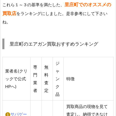
里庄町でのオススメの
これら１～３の基準を満たした、
買取店
をランキングにしました。是非参考にして下さい
ね。
里庄町のエアガン買取おすすめランキング
ジ
専
無
業者名(クリ
ャ
門
料
ックで公式
ン
特徴
業
査
HPへ)
ク
者
定
品
買取商品の現物を見て
サバゲー
査定し、納得できなけ