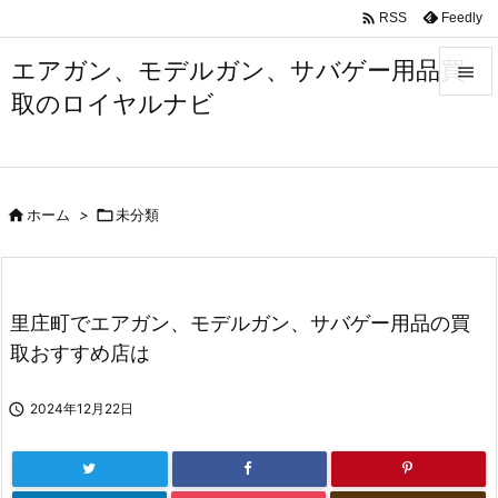

Feedly
RSS
エアガン、モデルガン、サバゲー用品買

取のロイヤルナビ

メニュ

サイド

ホーム
>

未分類

前へ

次へ
里庄町でエアガン、モデルガン、サバゲー用品の買

取おすすめ店は
検索

2024年12月22日