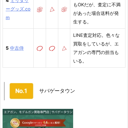
4
ミリタリ
もOKだが、査定に不満
ーグッズ.co
があった場合送料が発
m
生する。
LINE査定対応。色々な
買取をしているが、エ
5
中古侍
アガンの専門の担当も
いる。
サバゲータウン