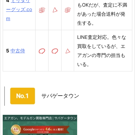
4
ミリタリ
もOKだが、査定に不満
ーグッズ.co
があった場合送料が発
m
生する。
LINE査定対応。色々な
買取をしているが、エ
5
中古侍
アガンの専門の担当も
いる。
サバゲータウン