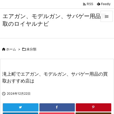

Feedly
RSS
エアガン、モデルガン、サバゲー用品買

取のロイヤルナビ

メニュ

サイド

ホーム
>

未分類

前へ

次へ
滝上町でエアガン、モデルガン、サバゲー用品の買

取おすすめ店は
検索

2024年12月22日