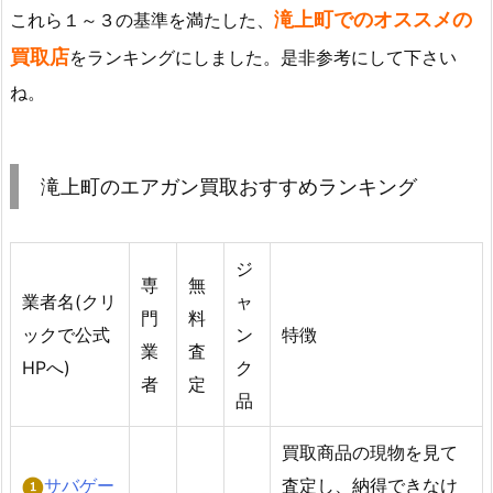
滝上町でのオススメの
これら１～３の基準を満たした、
買取店
をランキングにしました。是非参考にして下さい
ね。
滝上町のエアガン買取おすすめランキング
ジ
専
無
業者名(クリ
ャ
門
料
ックで公式
ン
特徴
業
査
HPへ)
ク
者
定
品
買取商品の現物を見て
サバゲー
査定し、納得できなけ