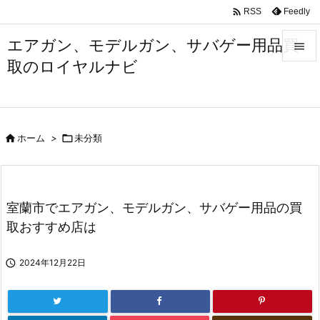

Feedly
RSS
エアガン、モデルガン、サバゲー用品買

取のロイヤルナビ

メニュ

サイド

ホーム
>

未分類

前へ

次へ
室蘭市でエアガン、モデルガン、サバゲー用品の買

取おすすめ店は
検索

2024年12月22日