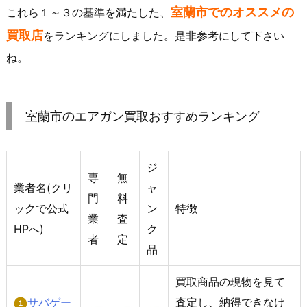
室蘭市でのオススメの
これら１～３の基準を満たした、
買取店
をランキングにしました。是非参考にして下さい
ね。
室蘭市のエアガン買取おすすめランキング
ジ
専
無
業者名(クリ
ャ
門
料
ックで公式
ン
特徴
業
査
HPへ)
ク
者
定
品
買取商品の現物を見て
サバゲー
査定し、納得できなけ