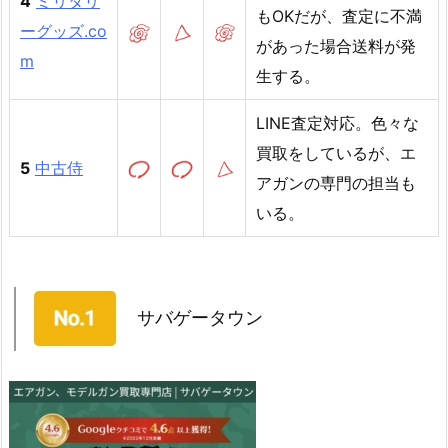
4
ミリタリ
もOKだが、査定に不満
ーグッズ.co
があった場合送料が発
m
生する。
LINE査定対応。色々な
買取をしているが、エ
5
中古侍
アガンの専門の担当も
いる。
サバゲータウン