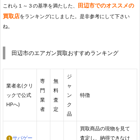
田辺市でのオススメの
これら１～３の基準を満たした、
買取店
をランキングにしました。是非参考にして下さい
ね。
田辺市のエアガン買取おすすめランキング
ジ
専
無
業者名(クリ
ャ
門
料
ックで公式
ン
特徴
業
査
HPへ)
ク
者
定
品
買取商品の現物を見て
サバゲー
査定し、納得できなけ