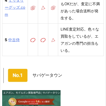
4
ミリタリ
もOKだが、査定に不満
ーグッズ.co
があった場合送料が発
m
生する。
LINE査定対応。色々な
買取をしているが、エ
5
中古侍
アガンの専門の担当も
いる。
サバゲータウン