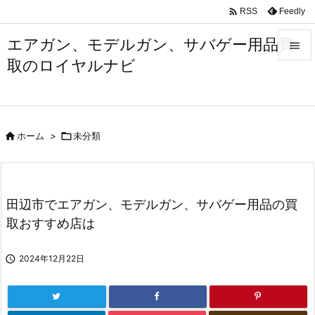

Feedly
RSS
エアガン、モデルガン、サバゲー用品買

取のロイヤルナビ

メニュ

サイド

ホーム
>

未分類

前へ

次へ
田辺市でエアガン、モデルガン、サバゲー用品の買

取おすすめ店は
検索

2024年12月22日