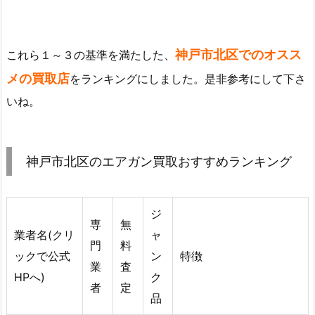
神戸市北区でのオスス
これら１～３の基準を満たした、
メの買取店
をランキングにしました。是非参考にして下さ
いね。
神戸市北区のエアガン買取おすすめランキング
ジ
専
無
業者名(クリ
ャ
門
料
ックで公式
ン
特徴
業
査
HPへ)
ク
者
定
品