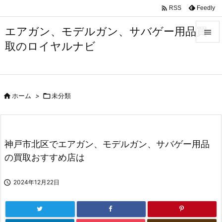

Feedly
RSS
エアガン、モデルガン、サバゲー用品買

取のロイヤルナビ

メニュ

サイド

ホーム
>

未分類

前へ

次へ
神戸市北区でエアガン、モデルガン、サバゲー用品

の買取おすすめ店は
検索

2024年12月22日