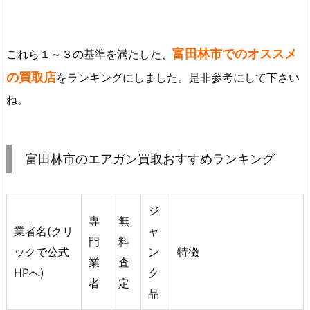
富田林市でのオススメ
これら１～３の基準を満たした、
の買取店
をランキングにしました。是非参考にして下さい
ね。
富田林市のエアガン買取おすすめランキング
ジ
専
無
業者名(クリ
ャ
門
料
ックで公式
ン
特徴
業
査
HPへ)
ク
者
定
品