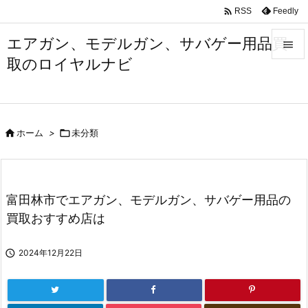

Feedly
RSS
エアガン、モデルガン、サバゲー用品買

取のロイヤルナビ

メニュ

サイド

ホーム
>

未分類

前へ

次へ
富田林市でエアガン、モデルガン、サバゲー用品の

買取おすすめ店は
検索

2024年12月22日