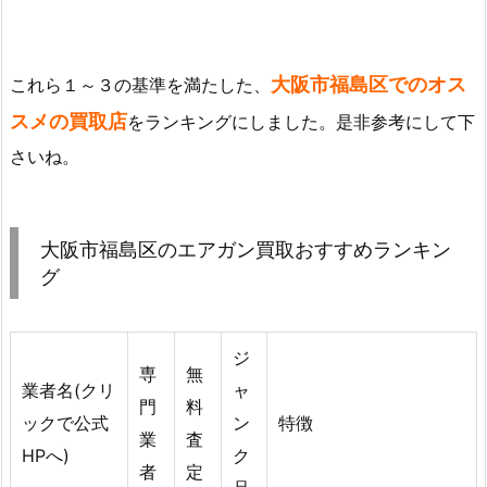
大阪市福島区でのオス
これら１～３の基準を満たした、
スメの買取店
をランキングにしました。是非参考にして下
さいね。
大阪市福島区のエアガン買取おすすめランキン
グ
ジ
専
無
業者名(クリ
ャ
門
料
ックで公式
ン
特徴
業
査
HPへ)
ク
者
定