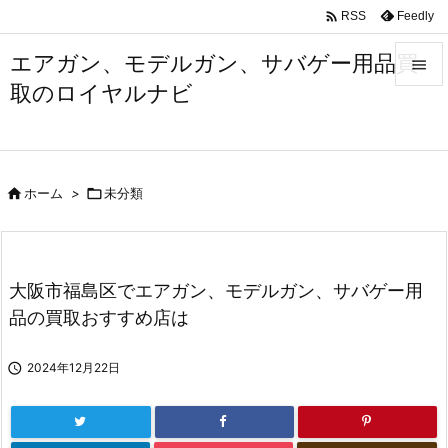

Feedly
RSS
エアガン、モデルガン、サバゲー用品買

取のロイヤルナビ

メニュ

サイド

ホーム
>

未分類

前へ

次へ
大阪市福島区でエアガン、モデルガン、サバゲー用

品の買取おすすめ店は
検索

2024年12月22日