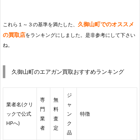
久御山町でのオススメ
これら１～３の基準を満たした、
の買取店
をランキングにしました。是非参考にして下さい
ね。
久御山町のエアガン買取おすすめランキング
ジ
専
無
業者名(クリ
ャ
門
料
ックで公式
ン
特徴
業
査
HPへ)
ク
者
定
品