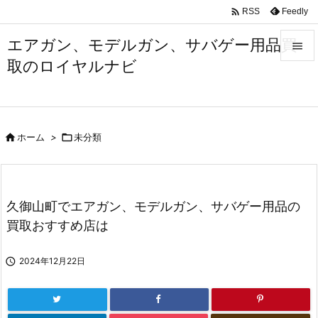

Feedly
RSS
エアガン、モデルガン、サバゲー用品買

取のロイヤルナビ

メニュ

サイド

ホーム
>

未分類

前へ

次へ
久御山町でエアガン、モデルガン、サバゲー用品の

買取おすすめ店は
検索

2024年12月22日