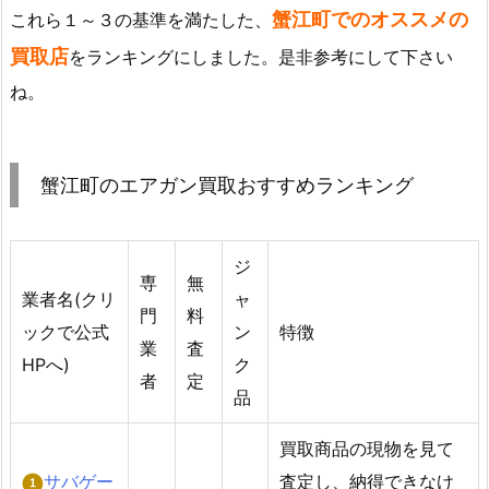
蟹江町でのオススメの
これら１～３の基準を満たした、
買取店
をランキングにしました。是非参考にして下さい
ね。
蟹江町のエアガン買取おすすめランキング
ジ
専
無
業者名(クリ
ャ
門
料
ックで公式
ン
特徴
業
査
HPへ)
ク
者
定
品
買取商品の現物を見て
サバゲー
査定し、納得できなけ