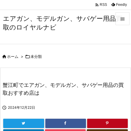

Feedly
RSS
エアガン、モデルガン、サバゲー用品買

取のロイヤルナビ

メニュ

サイド

ホーム
>

未分類

前へ

次へ
蟹江町でエアガン、モデルガン、サバゲー用品の買

取おすすめ店は
検索

2024年12月22日