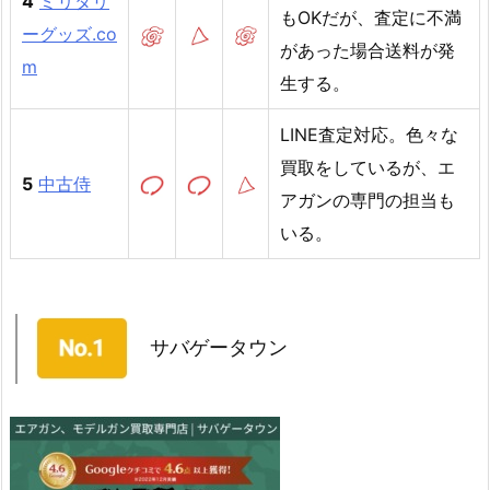
4
ミリタリ
もOKだが、査定に不満
ーグッズ.co
があった場合送料が発
m
生する。
LINE査定対応。色々な
買取をしているが、エ
5
中古侍
アガンの専門の担当も
いる。
サバゲータウン