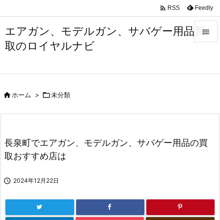

Feedly
RSS
エアガン、モデルガン、サバゲー用品買

取のロイヤルナビ

メニュ

サイド

ホーム
>

未分類

前へ

次へ
長泉町でエアガン、モデルガン、サバゲー用品の買

取おすすめ店は
検索

2024年12月22日