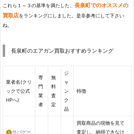
長泉町でのオススメの
これら１～３の基準を満たした、
買取店
をランキングにしました。是非参考にして下さい
ね。
長泉町のエアガン買取おすすめランキング
ジ
専
無
業者名(クリ
ャ
門
料
ックで公式
ン
特徴
業
査
HPへ)
ク
者
定
品
買取商品の現物を見て
サバゲー
査定し、納得できなけ