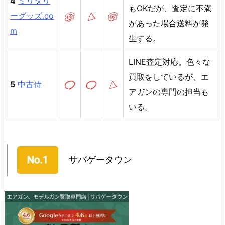
4
ミリタリ
もOKだが、査定に不満
ーグッズ.co
があった場合送料が発
m
生する。
LINE査定対応。色々な
買取をしているが、エ
5
中古侍
アガンの専門の担当も
いる。
サバゲータウン